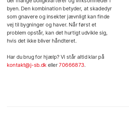
der mange boligkvarterer og virksomheder i
byen. Den kombination betyder, at skadedyr
som gnavere og insekter jævnligt kan finde
vej til bygninger og haver. Når først et
problem opstår, kan det hurtigt udvikle sig,
hvis det ikke bliver håndteret.
​Har du brug for hjælp? Vi står altid klar på
kontakt@j-sb.dk
eller
70666873
.