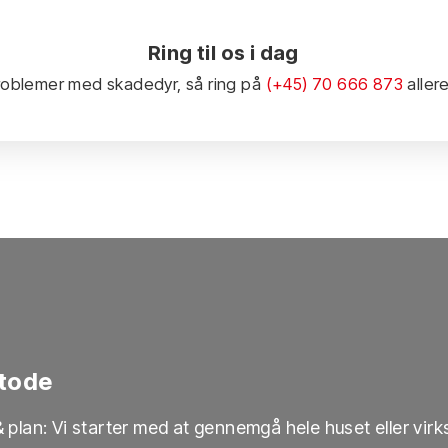
Ring til os i dag
roblemer med skadedyr, så ring på
(+45) 70 666 873
aller
tode
 plan: Vi starter med at gennemgå hele huset eller vir