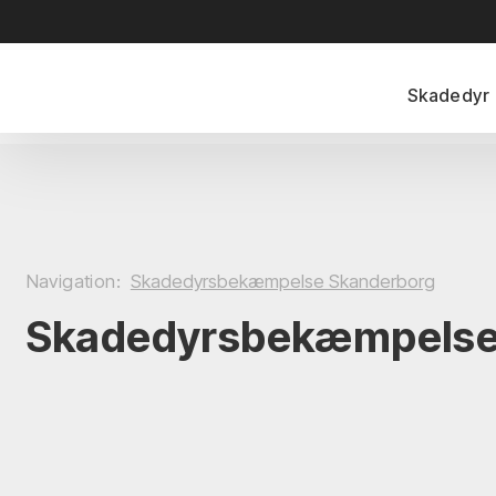
Skadedyr
Navigation:
Skadedyrsbekæmpelse Skanderborg
Skadedyrsbekæmpelse 