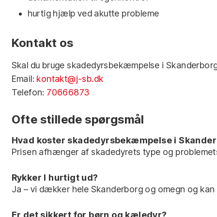
hurtig hjælp ved akutte probleme
Kontakt os
Skal du bruge skadedyrsbekæmpelse i Skanderborg? 
Email:
kontakt@j-sb.dk
Telefon:
70666873
Ofte stillede spørgsmål
Hvad koster skadedyrsbekæmpelse i Skande
Prisen afhænger af skadedyrets type og problemets o
Rykker I hurtigt ud?
Ja – vi dækker hele Skanderborg og omegn og kan 
Er det sikkert for børn og kæledyr?