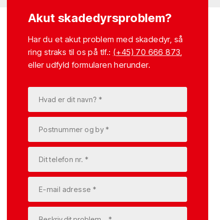
Akut skadedyrsproblem?
Har du et akut problem med skadedyr, så
ring straks til os på tlf.:
(+45) 70 666 873
,
eller udfyld formularen herunder.