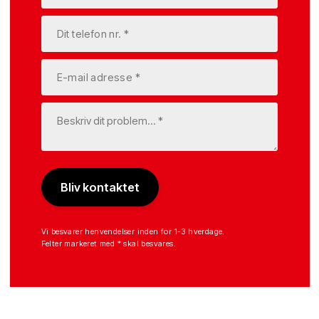
Vi besvarer henvendelser inden for 1-3 hverdage.
Felter markeret med * skal besvares.