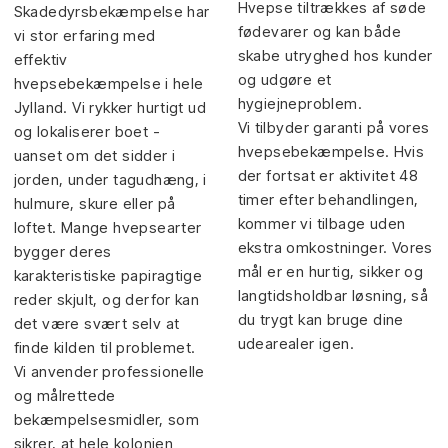
Hvepse tiltrækkes af søde
Skadedyrsbekæmpelse har
fødevarer og kan både
vi stor erfaring med
skabe utryghed hos kunder
effektiv
og udgøre et
hvepsebekæmpelse i hele
hygiejneproblem.
Jylland. Vi rykker hurtigt ud
Vi tilbyder garanti på vores
og lokaliserer boet -
hvepsebekæmpelse. Hvis
uanset om det sidder i
der fortsat er aktivitet 48
jorden, under tagudhæng, i
timer efter behandlingen,
hulmure, skure eller på
kommer vi tilbage uden
loftet. Mange hvepsearter
ekstra omkostninger. Vores
bygger deres
mål er en hurtig, sikker og
karakteristiske papiragtige
langtidsholdbar løsning, så
reder skjult, og derfor kan
du trygt kan bruge dine
det være svært selv at
udearealer igen.
finde kilden til problemet.
Vi anvender professionelle
og målrettede
bekæmpelsesmidler, som
sikrer, at hele kolonien