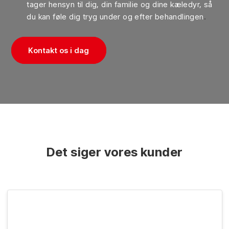
tager hensyn til dig, din familie og dine kæledyr, så
du kan føle dig tryg under og efter behandlingen
.
Kontakt os i dag
​Det siger vores kunder