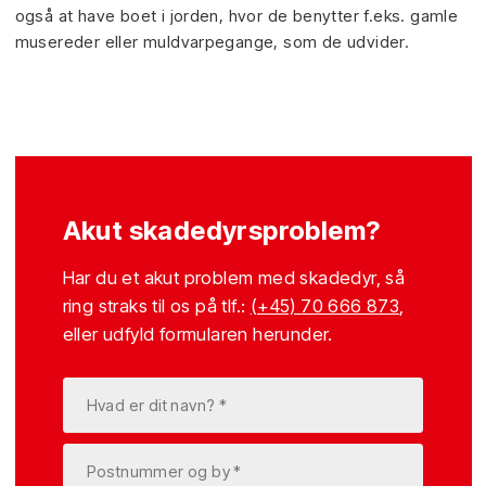
også at have boet i jorden, hvor de benytter f.eks. gamle
musereder eller muldvarpegange, som de udvider.
Akut skadedyrsproblem?
Har du et akut problem med skadedyr, så
ring straks til os på tlf.:
(+45) 70 666 873
,
eller udfyld formularen herunder.