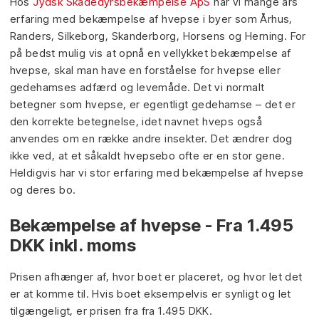
Hos
Jydsk Skadedyrsbekæmpelse ApS
har vi mange års
erfaring med bekæmpelse af hvepse i byer som Århus,
Randers, Silkeborg, Skanderborg, Horsens og Herning. For
på bedst mulig vis at opnå en vellykket bekæmpelse af
hvepse, skal man have en forståelse for hvepse eller
gedehamses adfærd og levemåde.​ Det vi normalt
betegner som hvepse, er egentligt gedehamse – det er
den korrekte betegnelse, idet navnet hveps også
anvendes om en række andre insekter. Det ændrer dog
ikke ved, at et såkaldt hvepsebo ofte er en stor gene.
Heldigvis har vi stor erfaring med bekæmpelse af hvepse
og deres bo.
Bekæmpelse af hvepse - Fra 1.495
DKK inkl. moms
Prisen afhænger af, hvor boet er placeret, og hvor let det
er at komme til. Hvis boet eksempelvis er synligt og let
tilgængeligt, er prisen fra fra 1.495 DKK.