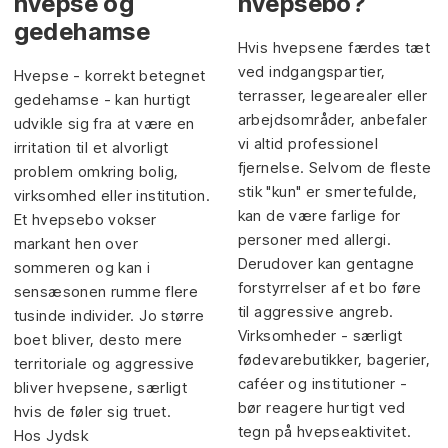
hvepse og
hvepsebo?
gedehamse
Hvis hvepsene færdes tæt
ved indgangspartier,
Hvepse - korrekt betegnet
terrasser, legearealer eller
gedehamse - kan hurtigt
arbejdsområder, anbefaler
udvikle sig fra at være en
vi altid professionel
irritation til et alvorligt
fjernelse. Selvom de fleste
problem omkring bolig,
stik "kun" er smertefulde,
virksomhed eller institution.
kan de være farlige for
Et hvepsebo vokser
personer med allergi.
markant hen over
Derudover kan gentagne
sommeren og kan i
forstyrrelser af et bo føre
sensæsonen rumme flere
til aggressive angreb.
tusinde individer. Jo større
Virksomheder - særligt
boet bliver, desto mere
fødevarebutikker, bagerier,
territoriale og aggressive
caféer og institutioner -
bliver hvepsene, særligt
bør reagere hurtigt ved
hvis de føler sig truet.
tegn på hvepseaktivitet.
Hos Jydsk