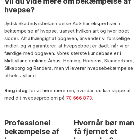
Vil du vide mere om bekæmpelse af
hvepse?
Jydsk Skadedyrsbekæmpelse ApS har ekspertisen i
bekæmpelse af hvepse, uanset hvilken art og hvor boet
sidder. Alt afhængigt af opgaven, anvender vi forskellige
midler, og vi garanterer, at hvepseboet er dødt, når vi er
færdige med opgaven. Vores største kundebase er i
Midtjylland omkring Århus, Herning, Horsens, Skanderborg,
Silkeborg og Randers, men vi leverer hvepsebekæmpelse
til hele Jylland.
Ring i dag
for at høre mere om, hvordan du kan slippe af
med dit hvepseproblem på
70 666 873
.
Professionel
Hvornår bør man
bekæmpelse af
få fjernet et