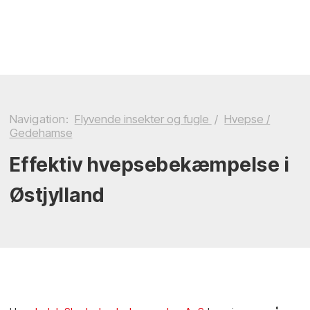
Navigation:
Flyvende insekter og fugle
/
Hvepse /
Gedehamse
Effektiv hvepsebekæmpelse i
Østjylland