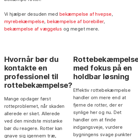
Vi hjælper desuden med
bekæmpelse af hvepse
,
myrebekæmpelse
,
bekæmpelse af borebiller
,
bekæmpelse af væggelus
og meget mere.
Hvornår bør du
Rottebekæmpels
kontakte en
med fokus på en
professionel til
holdbar løsning
rottebekæmpelse?
​Effektiv rottebekæmpelse
handler om mere end at
​Mange opdager først
fjerne de rotter, der er
rotteproblemet, når skaden
synlige her og nu. Det
allerede er sket. Allerede
handler om at finde
ved den mindste mistanke
indgangsveje, vurdere
bør du reagere. Rotter kan
bygningens svage punkter
gnave sig igennem træ,