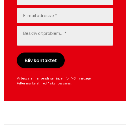
Vi besvarer henvendelser inden for 1-3 hverdage.
Felter markeret med * skal besvares.