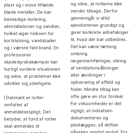
og sikre, at rotterne ikke
plast og i visse tilfælde
vender tilbage. Derfor
bløde metaller. De kan
gennemgår vi altid
beskadige isolering,
ejendommen grundigt og
elinstallationer og vandrør,
giver konkrete anbefalinger
hvilket øger risikoen for
til, hvad der bør udbedres.
kortslutning, vandskader
Det kan være tætning
og i værste fald brand. En
omkring
professionel
rørgennemføringer, sikring
skadedyrsbekæmper kan
af ventilationsåbninger
hurtigt vurdere situationen
eller ændringer i
og sikre, at problemet ikke
opbevaring af affald og
udvikler sig yderligere.
foder. Mindre tiltag kan
ofte gøre en stor forskel.
I Danmark er rotter
For virksomheder er det
omfattet af
vigtigt, at indsatsen
anmeldelsespligt. Det
dokumenteres og
betyder, at fund af rotter
planlægges, så driften
skal anmeldes til
påvirkes mindst muligt. For